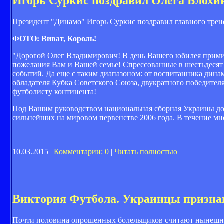
Игорь Суркис поздравил Олега Блохи
Президент "Динамо" Игорь Суркис поздравил главного тренер
ФОТО: Виват, Король!
"Дорогой Олег Владимирович! В день Вашего юбилея примит
пожелания Вам и Вашей семье! Спрессованные в шестьдесят
событий. Да еще с таким диапазоном: от воспитанника дин
обладателя Кубка Советского Союза, двукратного победител
футболисту континента!
Под Вашим руководством национальная сборная Украины доб
сильнейших на мировом первенстве 2006 года. В течение м
10.03.2015 |
Комментарии: 0
|
Читать полностью
Виктория Футбола. Украинцы призна
Почти половина опрошенных болельщиков считают нынешнег