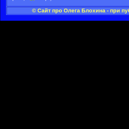
© Сайт про Олега Блохина - при п