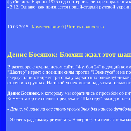
футболиста Европы 1975 года потерпела четыре поражения 
- 3:12. Однако, как признается новый-старый рулевой украи
10.03.2015 |
Комментарии: 0
|
Читать полностью
Денис Босянок: Блохин ждал этот ша
В разговоре с журналистом сайта "Футбол 24" ведущий ком
"Шахтер" играет с позиции силы против "Ювентуса" и не по
сверхусилий отбирает три очка у хорватских одноклубников
строчки в группах. На такой успех могли надеяться только о
Денис Босянок
, к которому мы обратились с просьбой об и
Комментатор не спешит предрекать "Шахтеру" выход в плей-
- Денис, удивила ли вас столь урожайная для нашего футбола
- Я очень рад такому результату. Наверное, эта неделя показ