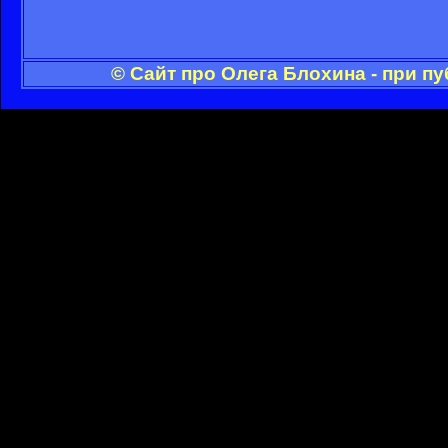
© Сайт про Олега Блохина - при п