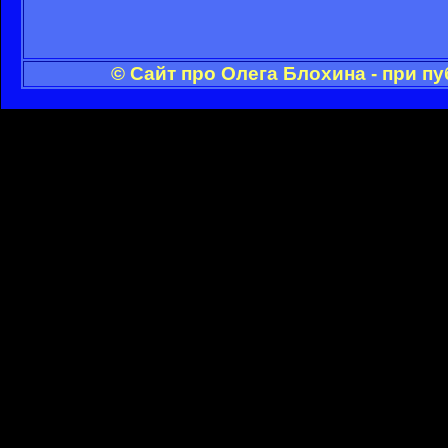
© Сайт про Олега Блохина - при п