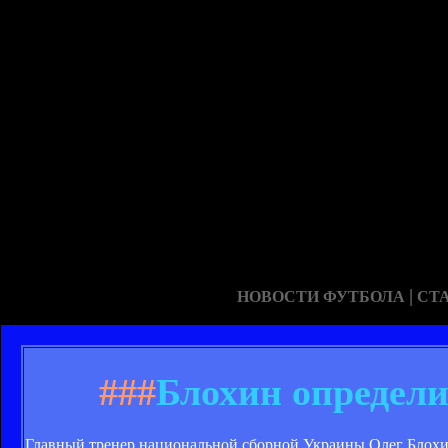
|
НОВОСТИ ФУТБОЛА
СТ
###
Блохин определи
Главный тренер национальной сборной Украины Олег Блохин 