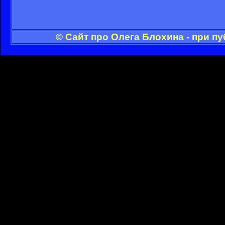
© Сайт про Олега Блохина - при п