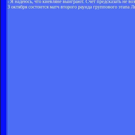
- Я надеюсь, что киевляне выиграют. Счет предсказать не во
3 октября состоится матч второго раунда группового этапа