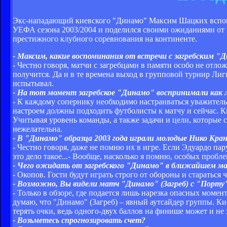
Экс-нападающий киевского "Динамо" Максим Шацких вспомн
УЕФА сезона 2003/2004 и поделился своими ожиданиями от
престижного клубного соревнования на континенте.
- Максим, какие воспоминания от встречи с загребским 
- Честно говоря, матчи с загребцами в памяти особо не отло
получится. Да и в те времена выход в групповой турнир Ли
испытывал.
- На тот момент загребское "Динамо" воспринимали как л
- К каждому сопернику необходимо настраиваться уважитель
настроем должны подходить футболисты к матчу и сейчас. К
Учитывая уровень команды, а также задачи и цели, которые с
нежелательна.
- В "Динамо" образца 2003 года играли молодые Нико Кран
- Честно говоря, даже не помню их в игре. Если Эдуардо пар
это дело такое...- Вообще, насколько я помню, особых пробл
- Чего ожидать от загребского "Динамо" в ближайшем 
- Окопов. Гости будут играть строго от обороны и стараться чт
- Возможно, Вы видели матч "Динамо" (Загреб) с "Порту"
- Только в обзоре, где подается лишь нарезка опасных моме
думаю, что "Динамо" (Загреб) – явный аутсайдер группы. К
терять очки, ведь одного-двух баллов на финише может и не 
- Возьметесь спрогнозировать счет?