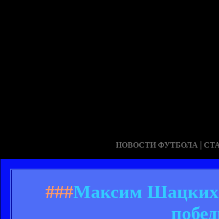
|
НОВОСТИ ФУТБОЛА
СТ
###
Максим Шацких:
побед